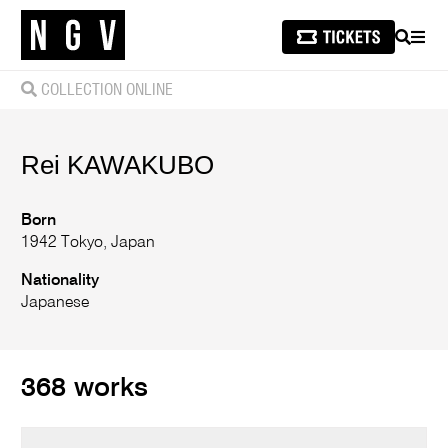
SEARCH
MEN
COLLECTION ONLINE
Rei
KAWAKUBO
Born
1942 Tokyo, Japan
Nationality
Japanese
368 works