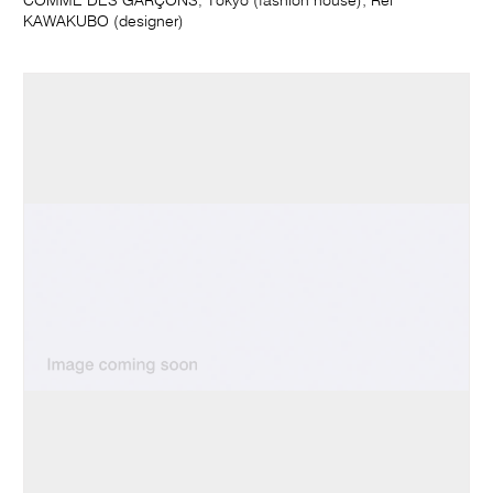
COMME DES GARÇONS, Tokyo (fashion house); Rei
KAWAKUBO (designer)