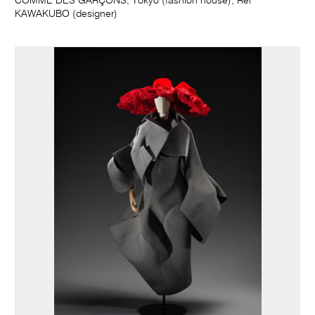
COMME DES GARÇONS, Tokyo (fashion house); Rei
KAWAKUBO (designer)