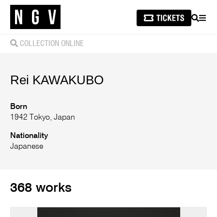
SEARCH
MEN
COLLECTION ONLINE
Rei
KAWAKUBO
Born
1942 Tokyo, Japan
Nationality
Japanese
368 works